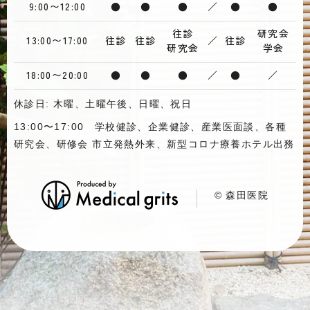
9:00〜12:00
●
●
●
／
●
●
往診
研究会
13:00〜17:00
往診
往診
／
往診
研究会
学会
18:00〜20:00
●
●
●
／
●
／
休診日: 木曜、土曜午後、日曜、祝日
13:00〜17:00 学校健診、企業健診、産業医面談、各種
研究会、研修会 市立発熱外来、新型コロナ療養ホテル出務
© 森田医院