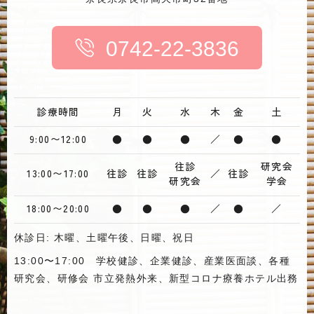
0742-22-3836
診療時間
月
火
水
木
金
土
9:00〜12:00
●
●
●
／
●
●
往診
研究会
13:00〜17:00
往診
往診
／
往診
研究会
学会
18:00〜20:00
●
●
●
／
●
／
休診日: 木曜、土曜午後、日曜、祝日
13:00〜17:00 学校健診、企業健診、産業医面談、各種
研究会、研修会 市立発熱外来、新型コロナ療養ホテル出務