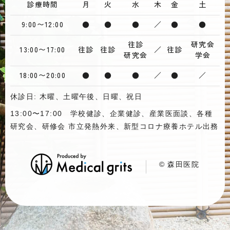
診療時間
月
火
水
木
金
土
9:00〜12:00
●
●
●
／
●
●
往診
研究会
13:00〜17:00
往診
往診
／
往診
研究会
学会
18:00〜20:00
●
●
●
／
●
／
休診日: 木曜、土曜午後、日曜、祝日
13:00〜17:00 学校健診、企業健診、産業医面談、各種
研究会、研修会 市立発熱外来、新型コロナ療養ホテル出務
© 森田医院